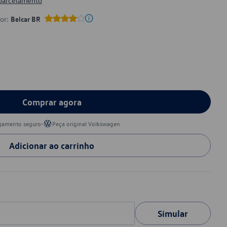
 parcelamento
por:
Belcar BR
Comprar agora
•
gamento seguro
Peça original Volkswagen
Adicionar ao carrinho
Simular