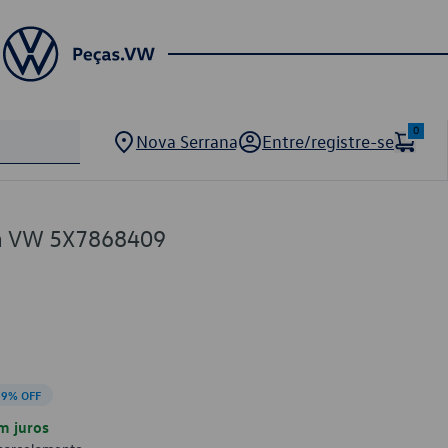
0
Nova Serrana
Entre/registre-se
ba VW 5X7868409
19% OFF
m juros