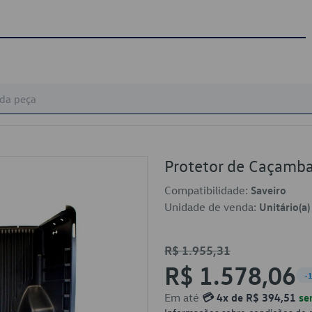
Protetor de Caçam
Compatibilidade:
Saveiro
Unidade de venda:
Unitário(a)
R$ 1.955,31
R$ 1.578,06
-
Em até
💳 4x de R$ 394,51
se