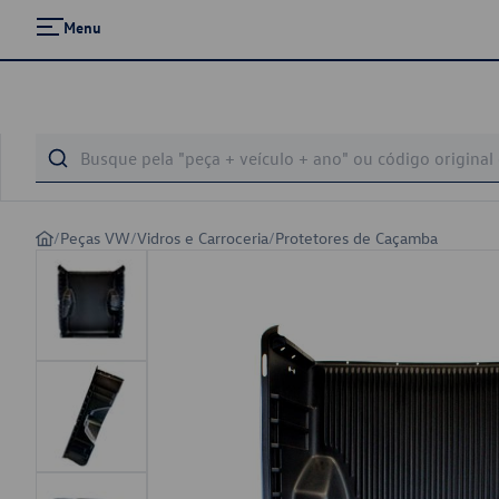
Menu
/
Peças VW
/
Vidros e Carroceria
/
Protetores de Caçamba