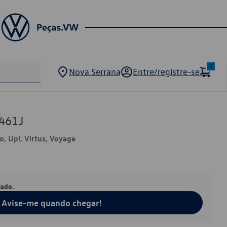
0
Nova Serrana
Entre/registre-se
461J
lo, Up!, Virtus, Voyage
tado.
Avise-me quando chegar!