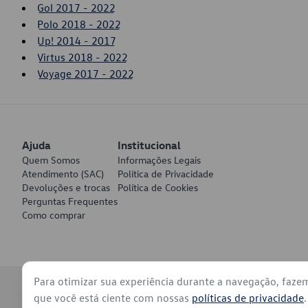
Gol 2017 - 2022
Polo 2018 - 2022
Up! 2014 - 2017
Virtus 2018 - 2022
Voyage 2017 - 2022
Ajuda
Institucional
Quem Somos
Informações Legais
Atendimento (SAC)
Política de Privacidade
Devoluções e trocas
Política de Cookies
Perguntas Frequentes
Como comprar
Para otimizar sua experiência durante a navegação, faze
© 2026 - Volkswagen do Brasil - Todos os direitos reservados
que você está ciente com nossas
políticas de privacidade
.