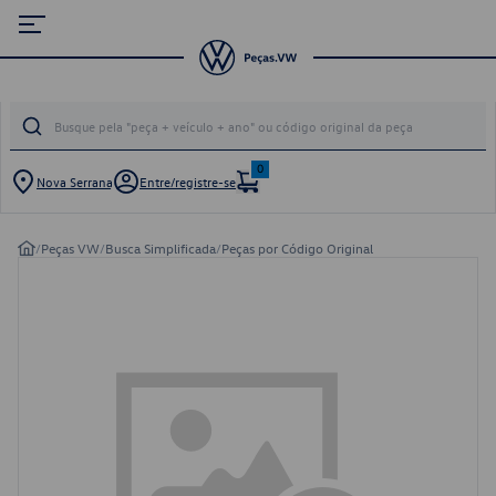
0
Nova Serrana
Entre/registre-se
/
Peças VW
/
Busca Simplificada
/
Peças por Código Original