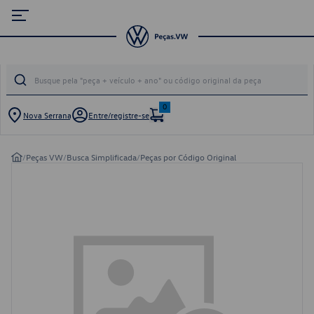
0
Nova Serrana
Entre/registre-se
/
Peças VW
/
Busca Simplificada
/
Peças por Código Original