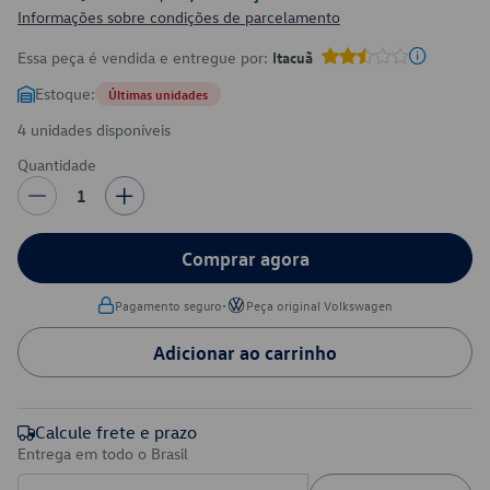
Informações sobre condições de parcelamento
Essa peça é vendida e entregue por:
Itacuã
Estoque:
Últimas unidades
4 unidades disponíveis
Quantidade
1
Comprar agora
•
Pagamento seguro
Peça original Volkswagen
Adicionar ao carrinho
Calcule frete e prazo
Entrega em todo o Brasil