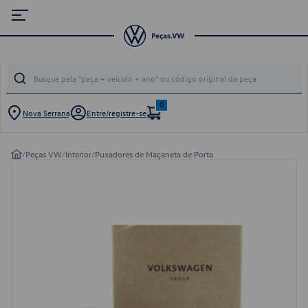
0
Nova Serrana
Entre/registre-se
/
Peças VW
/
Interior
/
Puxadores de Maçaneta de Porta