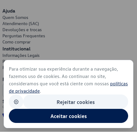
Ajuda
Quem Somos
Atendimento (SAC)
Devoluções e trocas
Perguntas Frequentes
Como comprar
Institucional
Informações Legais
Política de Privacidade
Política de Cookies
Para otimizar sua experiência durante a navegação,
fazemos uso de cookies. Ao continuar no site,
Formas de Pagamento
consideramos que você está ciente com nossas
políticas
de privacidade
.
Segurança
Rejeitar cookies
Aceitar cookies