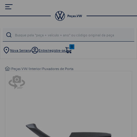
0
Nova Serrana
Entre/registre-se
/
Peças VW
/
Interior
/
Puxadores de Porta