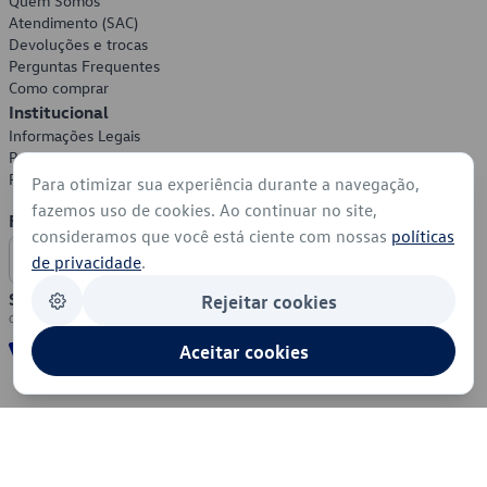
Quem Somos
Atendimento (SAC)
Devoluções e trocas
Perguntas Frequentes
Como comprar
Institucional
Informações Legais
Política de Privacidade
Política de Cookies
Para otimizar sua experiência durante a navegação,
fazemos uso de cookies. Ao continuar no site,
Formas de Pagamento
consideramos que você está ciente com nossas
políticas
de privacidade
.
Segurança
Rejeitar cookies
Aceitar cookies
© 2026 - Volkswagen do Brasil - Todos os direitos reservados