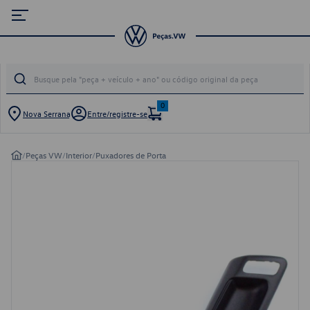
0
Nova Serrana
Entre/registre-se
/
Peças VW
/
Interior
/
Puxadores de Porta