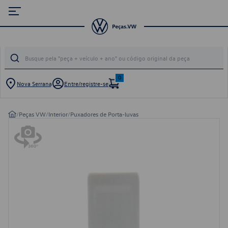
0
Nova Serrana
Entre/registre-se
/
Peças VW
/
Interior
/
Puxadores de Porta-luvas