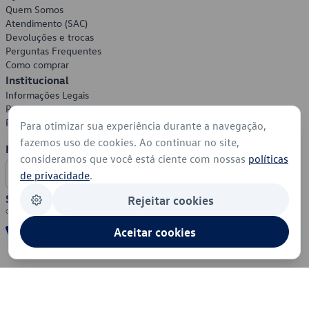
Quem Somos
Atendimento (SAC)
Devoluções e trocas
Perguntas Frequentes
Como comprar
Institucional
Informações Legais
Política de Privacidade
Política de Cookies
Para otimizar sua experiência durante a navegação,
fazemos uso de cookies. Ao continuar no site,
Formas de Pagamento
consideramos que você está ciente com nossas
políticas
de privacidade
.
Segurança
Rejeitar cookies
Aceitar cookies
© 2026 - Volkswagen do Brasil - Todos os direitos reservados