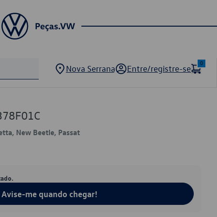
0
Nova Serrana
Entre/registre-se
378F01C
Jetta, New Beetle, Passat
tado.
Avise-me quando chegar!