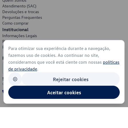
Quem Somos
Atendimento (SAC)
Devoluções e trocas
Perguntas Frequentes
Como comprar
Institucional
Informações Legais
Política de Privacidade
Política de Cookies
Para otimizar sua experiência durante a navegação,
fazemos uso de cookies. Ao continuar no site,
Formas de Pagamento
consideramos que você está ciente com nossas
políticas
de privacidade
.
Segurança
Rejeitar cookies
Aceitar cookies
© 2026 - Volkswagen do Brasil - Todos os direitos reservados