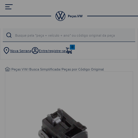
0
Nova Serrana
Entre/registre-se
/
Peças VW
/
Busca Simplificada
/
Peças por Código Original