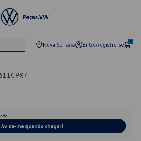
0
Nova Serrana
Entre/registre-se
611CPX7
tado.
Avise-me quando chegar!