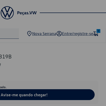
0
Nova Serrana
Entre/registre-se
319B
f
tado.
Avise-me quando chegar!