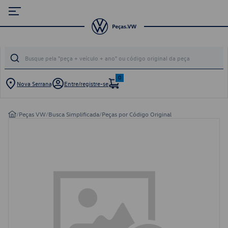
0
Nova Serrana
Entre/registre-se
/
Peças VW
/
Busca Simplificada
/
Peças por Código Original