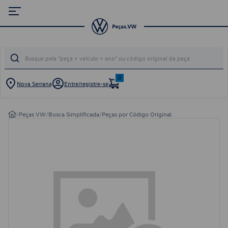
0
Nova Serrana
Entre/registre-se
/
Peças VW
/
Busca Simplificada
/
Peças por Código Original