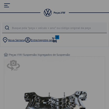
0
Nova Serrana
Entre/registre-se
/
Peças VW
/
Suspensão
/
Agregados de Suspensão