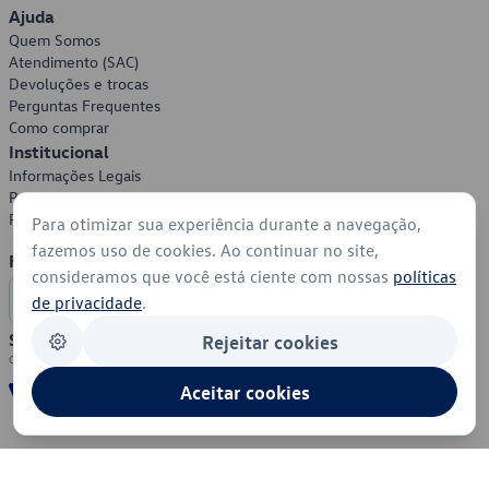
Ajuda
Quem Somos
Atendimento (SAC)
Devoluções e trocas
Perguntas Frequentes
Como comprar
Institucional
Informações Legais
Política de Privacidade
Política de Cookies
Para otimizar sua experiência durante a navegação,
fazemos uso de cookies. Ao continuar no site,
Formas de Pagamento
consideramos que você está ciente com nossas
políticas
de privacidade
.
Segurança
Rejeitar cookies
Aceitar cookies