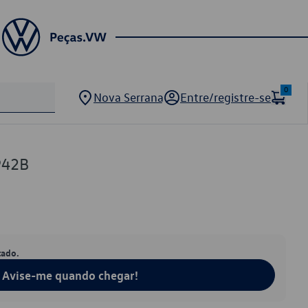
0
Nova Serrana
Entre/registre-se
942B
tado.
Avise-me quando chegar!