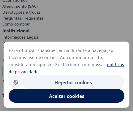
Quem Somos
Atendimento (SAC)
Devoluções e trocas
Perguntas Frequentes
Como comprar
Institucional
Informações Legais
Política de Privacidade
Política de Cookies
Para otimizar sua experiência durante a navegação,
fazemos uso de cookies. Ao continuar no site,
Formas de Pagamento
consideramos que você está ciente com nossas
políticas
de privacidade
.
Segurança
Rejeitar cookies
Aceitar cookies
© 2026 - Volkswagen do Brasil - Todos os direitos reservados