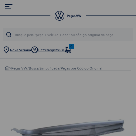
0
Nova Serrana
Entre/registre-se
/
Peças VW
/
Busca Simplificada
/
Peças por Código Original