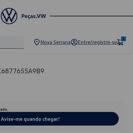
0
Nova Serrana
Entre/registre-se
K6877655A9B9
tado.
Avise-me quando chegar!