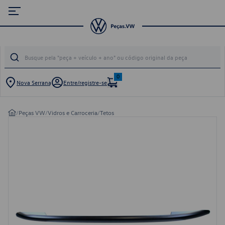
0
Nova Serrana
Entre/registre-se
/
Peças VW
/
Vidros e Carroceria
/
Tetos