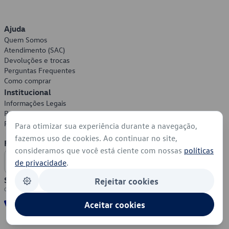
Ajuda
Quem Somos
Atendimento (SAC)
Devoluções e trocas
Perguntas Frequentes
Como comprar
Institucional
Informações Legais
Política de Privacidade
Política de Cookies
Para otimizar sua experiência durante a navegação,
fazemos uso de cookies. Ao continuar no site,
Formas de Pagamento
consideramos que você está ciente com nossas
políticas
de privacidade
.
Segurança
Rejeitar cookies
Aceitar cookies