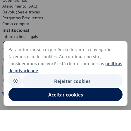
Quem Somos
Atendimento (SAC)
Devoluções e trocas
Perguntas Frequentes
Como comprar
Institucional
Informações Legais
Política de Privacidade
Política de Cookies
Para otimizar sua experiência durante a navegação,
fazemos uso de cookies. Ao continuar no site,
Formas de Pagamento
consideramos que você está ciente com nossas
políticas
de privacidade
.
Segurança
Rejeitar cookies
Aceitar cookies
© 2026 - Volkswagen do Brasil - Todos os direitos reservados