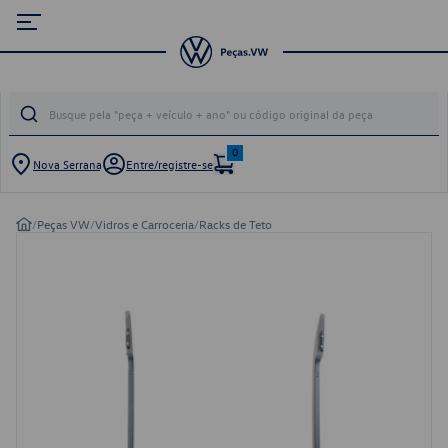
0
Nova Serrana
Entre/registre-se
/
Peças VW
/
Vidros e Carroceria
/
Racks de Teto