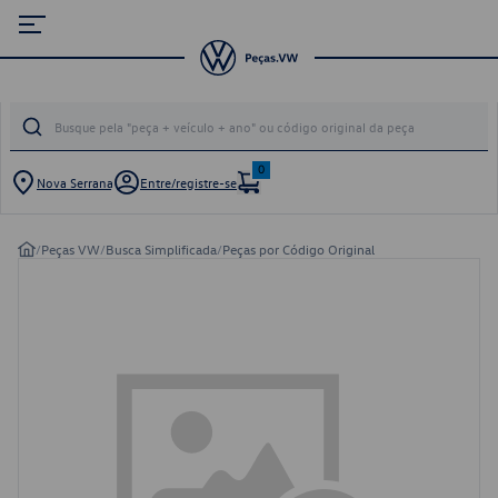
0
Nova Serrana
Entre/registre-se
/
Peças VW
/
Busca Simplificada
/
Peças por Código Original