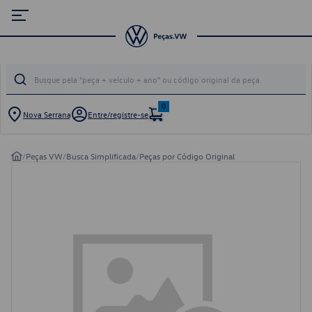
0
Nova Serrana
Entre/registre-se
/
Peças VW
/
Busca Simplificada
/
Peças por Código Original