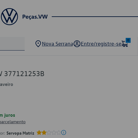
0
Nova Serrana
Entre/registre-se
VW 377121253B
Saveiro
m juros
 parcelamento
por:
Servopa Matriz