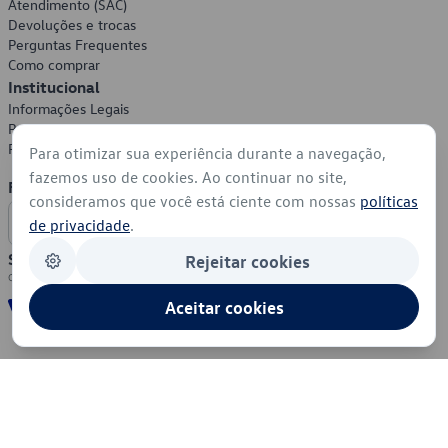
Atendimento (SAC)
Devoluções e trocas
Perguntas Frequentes
Como comprar
Institucional
Informações Legais
Política de Privacidade
Política de Cookies
Para otimizar sua experiência durante a navegação,
fazemos uso de cookies. Ao continuar no site,
Formas de Pagamento
consideramos que você está ciente com nossas
políticas
de privacidade
.
Segurança
Rejeitar cookies
Aceitar cookies
© 2026 - Volkswagen do Brasil - Todos os direitos reservados