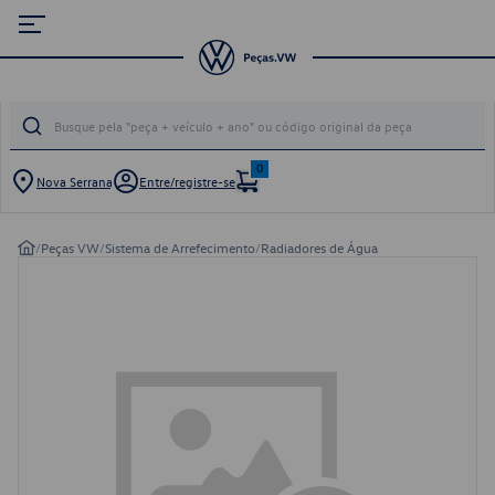
0
Nova Serrana
Entre/registre-se
/
Peças VW
/
Sistema de Arrefecimento
/
Radiadores de Água