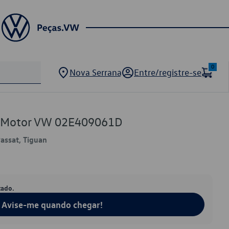
0
Nova Serrana
Entre/registre-se
e Motor VW 02E409061D
Passat, Tiguan
tado.
Avise-me quando chegar!