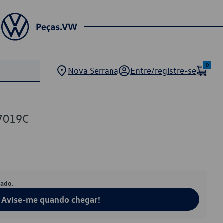
0
Nova Serrana
Entre/registre-se
7019C
tado.
Avise-me quando chegar!