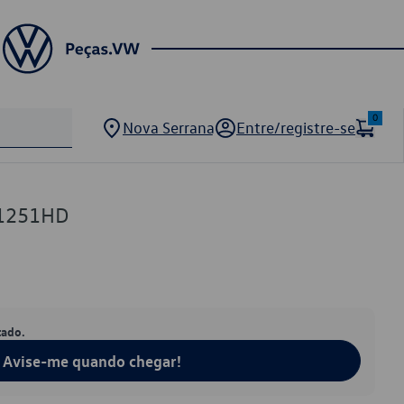
0
Nova Serrana
Entre/registre-se
21251HD
tado.
Avise-me quando chegar!