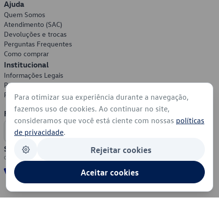
Ajuda
Quem Somos
Atendimento (SAC)
Devoluções e trocas
Perguntas Frequentes
Como comprar
Institucional
Informações Legais
Política de Privacidade
Política de Cookies
Para otimizar sua experiência durante a navegação,
fazemos uso de cookies. Ao continuar no site,
Formas de Pagamento
consideramos que você está ciente com nossas
políticas
de privacidade
.
Segurança
Rejeitar cookies
Aceitar cookies