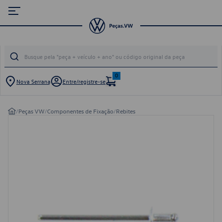
0
Nova Serrana
Entre/registre-se
/
Peças VW
/
Componentes de Fixação
/
Rebites