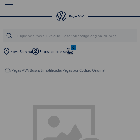
0
Nova Serrana
Entre/registre-se
/
Peças VW
/
Busca Simplificada
/
Peças por Código Original