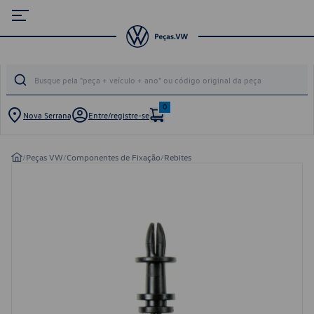
0
Nova Serrana
Entre/registre-se
/
Peças VW
/
Componentes de Fixação
/
Rebites