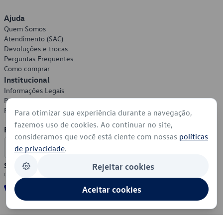
Ajuda
Quem Somos
Atendimento (SAC)
Devoluções e trocas
Perguntas Frequentes
Como comprar
Institucional
Informações Legais
Política de Privacidade
Política de Cookies
Para otimizar sua experiência durante a navegação,
fazemos uso de cookies. Ao continuar no site,
Formas de Pagamento
consideramos que você está ciente com nossas
políticas
de privacidade
.
Segurança
Rejeitar cookies
Aceitar cookies