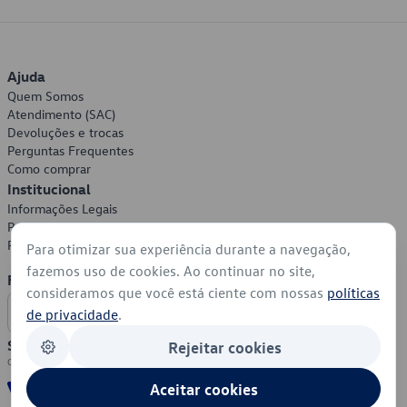
Ajuda
Quem Somos
Atendimento (SAC)
Devoluções e trocas
Perguntas Frequentes
Como comprar
Institucional
Informações Legais
Política de Privacidade
Política de Cookies
Para otimizar sua experiência durante a navegação,
fazemos uso de cookies. Ao continuar no site,
Formas de Pagamento
consideramos que você está ciente com nossas
políticas
de privacidade
.
Segurança
Rejeitar cookies
Aceitar cookies