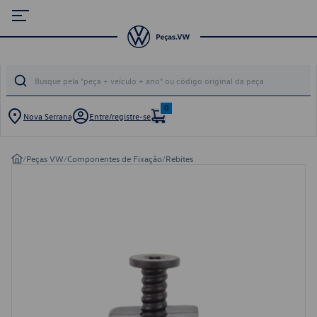
0
Nova Serrana
Entre/registre-se
/
Peças VW
/
Componentes de Fixação
/
Rebites