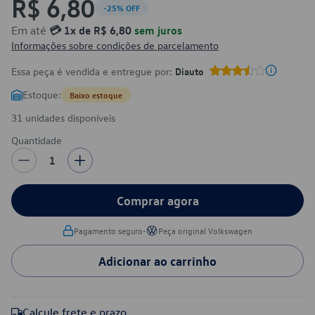
R$ 6,80
-25% OFF
Em até
💳 1x de R$ 6,80
sem juros
Informações sobre condições de parcelamento
Essa peça é vendida e entregue por:
Diauto
Estoque:
Baixo estoque
31 unidades disponíveis
Quantidade
1
Comprar agora
•
Pagamento seguro
Peça original Volkswagen
Adicionar ao carrinho
Calcule frete e prazo