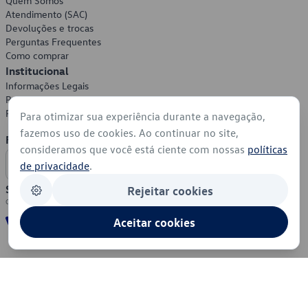
Quem Somos
Atendimento (SAC)
Devoluções e trocas
Perguntas Frequentes
Como comprar
Institucional
Informações Legais
Política de Privacidade
Política de Cookies
Para otimizar sua experiência durante a navegação,
fazemos uso de cookies. Ao continuar no site,
Formas de Pagamento
consideramos que você está ciente com nossas
políticas
de privacidade
.
Segurança
Rejeitar cookies
Aceitar cookies
© 2026 - Volkswagen do Brasil - Todos os direitos reservados