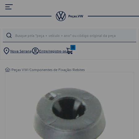
0
Nova Serrana
Entre/registre-se
/
Peças VW
/
Componentes de Fixação
/
Rebites