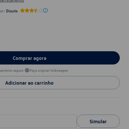
 parcelamento
por:
Diauto
Comprar agora
•
gamento seguro
Peça original Volkswagen
Adicionar ao carrinho
Simular