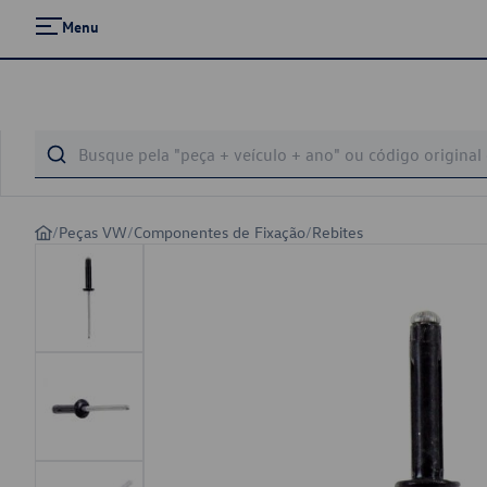
Menu
/
Peças VW
/
Componentes de Fixação
/
Rebites