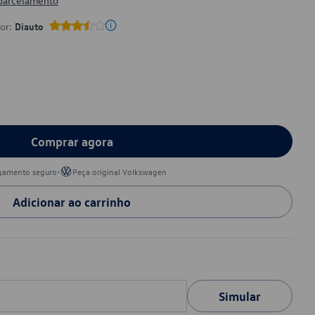
 parcelamento
por:
Diauto
Comprar agora
•
gamento seguro
Peça original Volkswagen
Adicionar ao carrinho
Simular