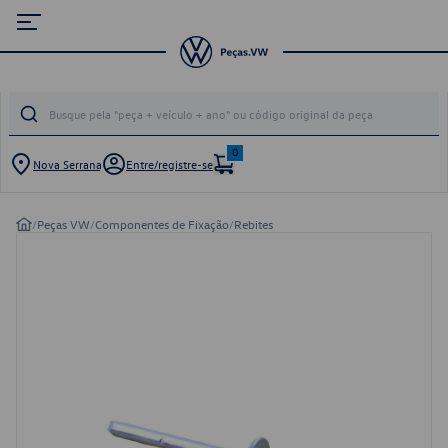
0
Nova Serrana
Entre/registre-se
/
Peças VW
/
Componentes de Fixação
/
Rebites