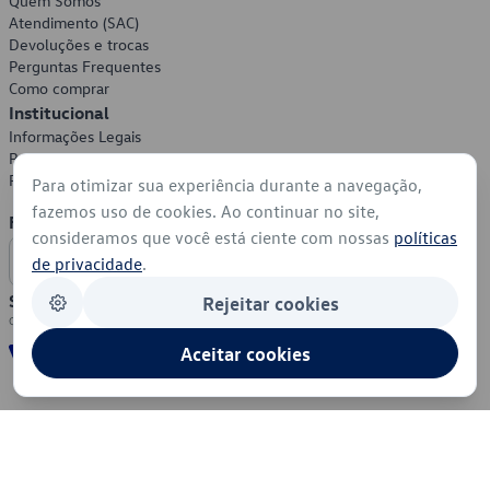
Quem Somos
Atendimento (SAC)
Devoluções e trocas
Perguntas Frequentes
Como comprar
Institucional
Informações Legais
Política de Privacidade
Política de Cookies
Para otimizar sua experiência durante a navegação,
fazemos uso de cookies. Ao continuar no site,
Formas de Pagamento
consideramos que você está ciente com nossas
políticas
de privacidade
.
Segurança
Rejeitar cookies
Aceitar cookies
© 2026 - Volkswagen do Brasil - Todos os direitos reservados