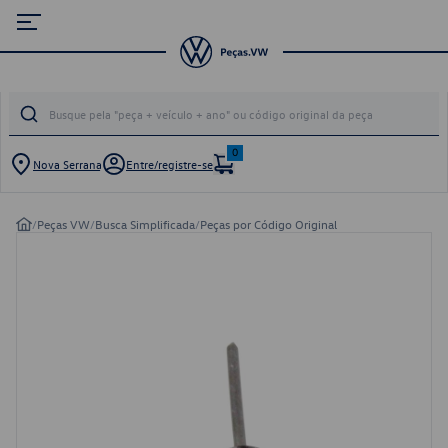
0
Nova Serrana
Entre/registre-se
/
Peças VW
/
Busca Simplificada
/
Peças por Código Original