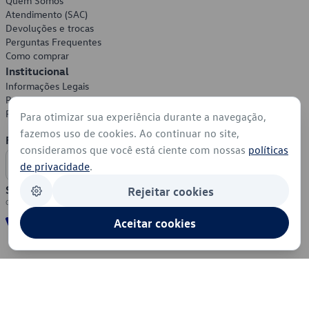
Quem Somos
Atendimento (SAC)
Devoluções e trocas
Perguntas Frequentes
Como comprar
Institucional
Informações Legais
Política de Privacidade
Política de Cookies
Para otimizar sua experiência durante a navegação,
fazemos uso de cookies. Ao continuar no site,
Formas de Pagamento
consideramos que você está ciente com nossas
políticas
de privacidade
.
Segurança
Rejeitar cookies
Aceitar cookies
© 2026 - Volkswagen do Brasil - Todos os direitos reservados