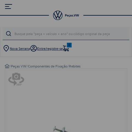
0
Nova Serrana
Entre/registre-se
/
Peças VW
/
Componentes de Fixação
/
Rebites