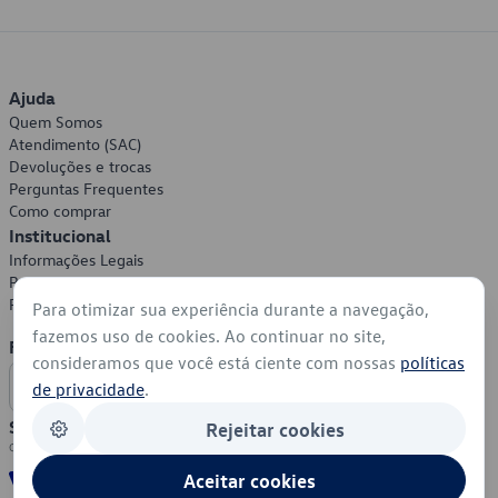
Ajuda
Quem Somos
Atendimento (SAC)
Devoluções e trocas
Perguntas Frequentes
Como comprar
Institucional
Informações Legais
Política de Privacidade
Política de Cookies
Para otimizar sua experiência durante a navegação,
fazemos uso de cookies. Ao continuar no site,
Formas de Pagamento
consideramos que você está ciente com nossas
políticas
de privacidade
.
Segurança
Rejeitar cookies
Aceitar cookies