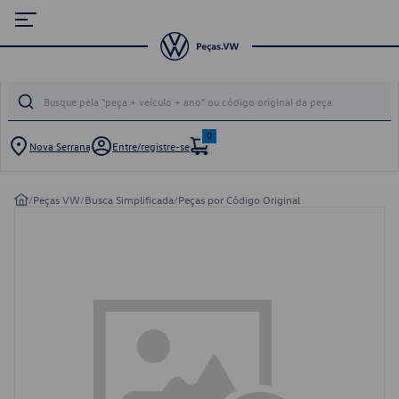
0
Nova Serrana
Entre/registre-se
/
Peças VW
/
Busca Simplificada
/
Peças por Código Original