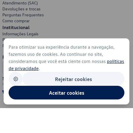
Atendimento (SAC)
Devoluções e trocas
Perguntas Frequentes
Como comprar
Institucional
Informações Legais
Política de Privacidade
Política de Cookies
Para otimizar sua experiência durante a navegação,
fazemos uso de cookies. Ao continuar no site,
Formas de Pagamento
consideramos que você está ciente com nossas
políticas
de privacidade
.
Segurança
Rejeitar cookies
Aceitar cookies
© 2026 - Volkswagen do Brasil - Todos os direitos reservados