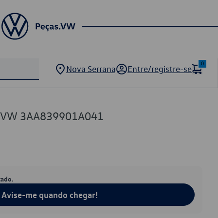
0
Nova Serrana
Entre/registre-se
ho VW 3AA839901A041
tado.
Avise-me quando chegar!