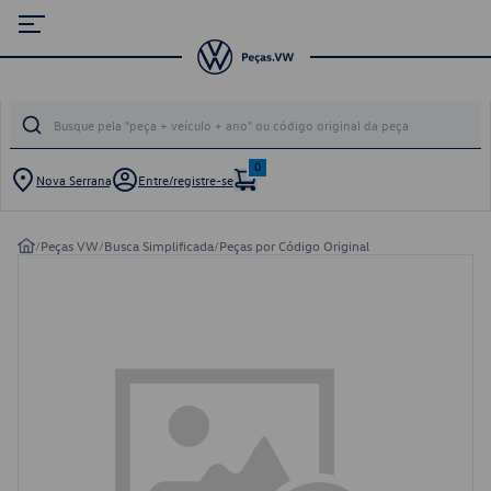
0
Nova Serrana
Entre/registre-se
/
Peças VW
/
Busca Simplificada
/
Peças por Código Original