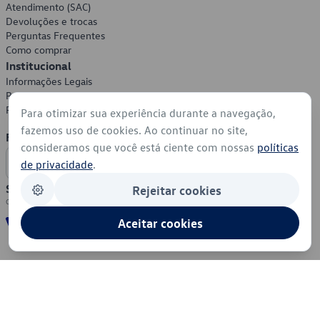
Atendimento (SAC)
Devoluções e trocas
Perguntas Frequentes
Como comprar
Institucional
Informações Legais
Política de Privacidade
Política de Cookies
Para otimizar sua experiência durante a navegação,
fazemos uso de cookies. Ao continuar no site,
Formas de Pagamento
consideramos que você está ciente com nossas
políticas
de privacidade
.
Segurança
Rejeitar cookies
Aceitar cookies
© 2026 - Volkswagen do Brasil - Todos os direitos reservados