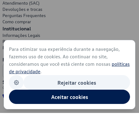
Atendimento (SAC)
Devoluções e trocas
Perguntas Frequentes
Como comprar
Institucional
Informações Legais
Política de Privacidade
Política de Cookies
Para otimizar sua experiência durante a navegação,
fazemos uso de cookies. Ao continuar no site,
Formas de Pagamento
consideramos que você está ciente com nossas
políticas
de privacidade
.
Segurança
Rejeitar cookies
Aceitar cookies
© 2026 - Volkswagen do Brasil - Todos os direitos reservados