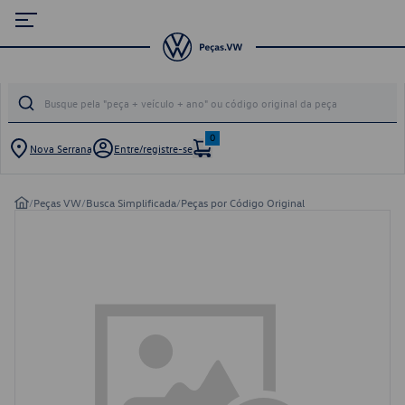
0
Nova Serrana
Entre/registre-se
/
Peças VW
/
Busca Simplificada
/
Peças por Código Original