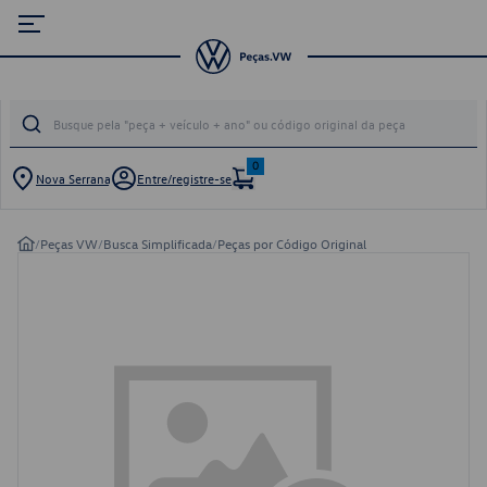
0
Nova Serrana
Entre/registre-se
/
Peças VW
/
Busca Simplificada
/
Peças por Código Original