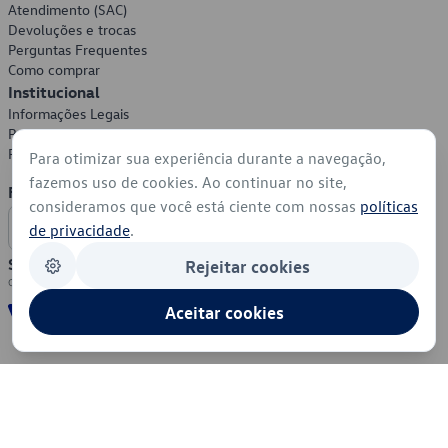
Atendimento (SAC)
Devoluções e trocas
Perguntas Frequentes
Como comprar
Institucional
Informações Legais
Política de Privacidade
Política de Cookies
Para otimizar sua experiência durante a navegação,
fazemos uso de cookies. Ao continuar no site,
Formas de Pagamento
consideramos que você está ciente com nossas
políticas
de privacidade
.
Segurança
Rejeitar cookies
Aceitar cookies
© 2026 - Volkswagen do Brasil - Todos os direitos reservados