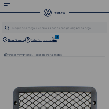
0
Nova Serrana
Entre/registre-se
/
Peças VW
/
Interior
/
Redes de Porta-malas