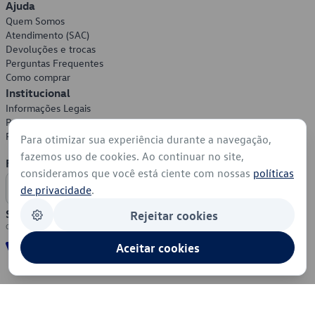
Ajuda
Quem Somos
Atendimento (SAC)
Devoluções e trocas
Perguntas Frequentes
Como comprar
Institucional
Informações Legais
Política de Privacidade
Política de Cookies
Para otimizar sua experiência durante a navegação,
fazemos uso de cookies. Ao continuar no site,
Formas de Pagamento
consideramos que você está ciente com nossas
políticas
de privacidade
.
Segurança
Rejeitar cookies
Aceitar cookies