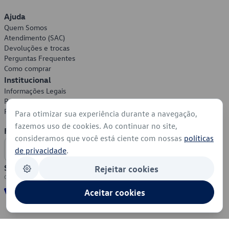
Ajuda
Quem Somos
Atendimento (SAC)
Devoluções e trocas
Perguntas Frequentes
Como comprar
Institucional
Informações Legais
Política de Privacidade
Política de Cookies
Para otimizar sua experiência durante a navegação,
fazemos uso de cookies. Ao continuar no site,
Formas de Pagamento
consideramos que você está ciente com nossas
políticas
de privacidade
.
Segurança
Rejeitar cookies
Aceitar cookies