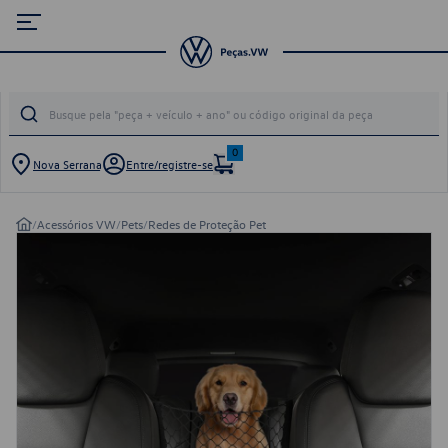
0
Nova Serrana
Entre/registre-se
/
Acessórios VW
/
Pets
/
Redes de Proteção Pet