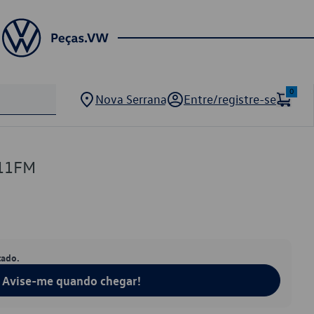
0
Nova Serrana
Entre/registre-se
11FM
tado.
Avise-me quando chegar!