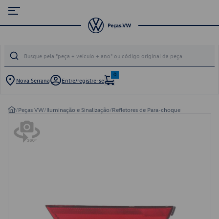
0
Nova Serrana
Entre/registre-se
/
Peças VW
/
Iluminação e Sinalização
/
Refletores de Para-choque