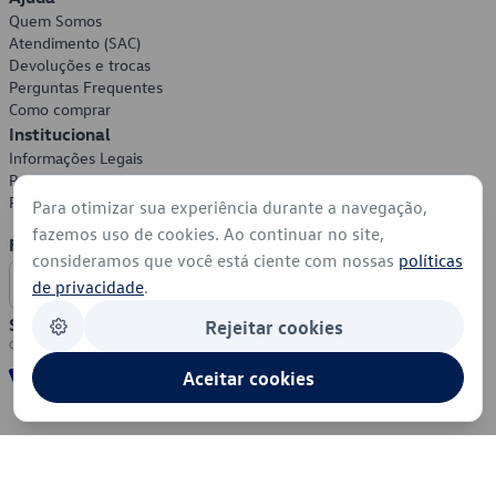
Quem Somos
Atendimento (SAC)
Devoluções e trocas
Perguntas Frequentes
Como comprar
Institucional
Informações Legais
Política de Privacidade
Política de Cookies
Para otimizar sua experiência durante a navegação,
fazemos uso de cookies. Ao continuar no site,
Formas de Pagamento
consideramos que você está ciente com nossas
políticas
de privacidade
.
Segurança
Rejeitar cookies
Aceitar cookies
© 2026 - Volkswagen do Brasil - Todos os direitos reservados