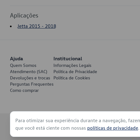
Aplicações
Jetta 2015 - 2018
Ajuda
Institucional
Quem Somos
Informações Legais
Atendimento (SAC)
Política de Privacidade
Devoluções e trocas
Política de Cookies
Perguntas Frequentes
Como comprar
Para otimizar sua experiência durante a navegação, faze
© 2026 - Volkswagen do Brasil - Todos os direitos reservados
que você está ciente com nossas
políticas de privacidade
.