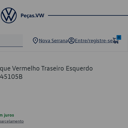
0
Nova Serrana
Entre/registre-se
oque Vermelho Traseiro Esquerdo
945105B
m juros
 parcelamento