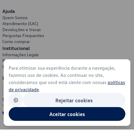
Ajuda
Quem Somos
Atendimento (SAC)
Devoluções e trocas
Perguntas Frequentes
Como comprar
Institucional
Informações Legais
Política de Privacidade
Política de Cookies
Para otimizar sua experiência durante a navegação,
fazemos uso de cookies. Ao continuar no site,
Formas de Pagamento
consideramos que você está ciente com nossas
políticas
de privacidade
.
Segurança
Rejeitar cookies
Aceitar cookies