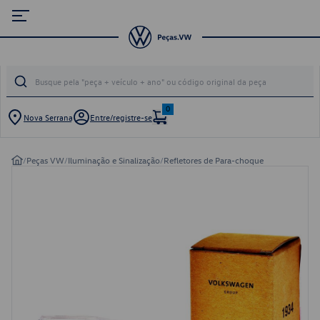
0
Nova Serrana
Entre/registre-se
/
Peças VW
/
Iluminação e Sinalização
/
Refletores de Para-choque