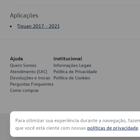
Aplicações
Tiguan 2017 - 2021
Ajuda
Institucional
Quem Somos
Informações Legais
Atendimento (SAC)
Política de Privacidade
Devoluções e trocas
Política de Cookies
Perguntas Frequentes
Como comprar
Para otimizar sua experiência durante a navegação, faze
© 2026 - Volkswagen do Brasil - Todos os direitos reservados
que você está ciente com nossas
políticas de privacidade
.