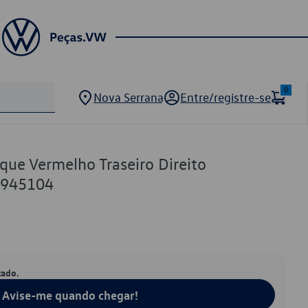
0
Nova Serrana
Entre/registre-se
que Vermelho Traseiro Direito
A945104
tado.
Avise-me quando chegar!