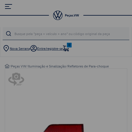
0
Nova Serrana
Entre/registre-se
/
Peças VW
/
Iluminação e Sinalização
/
Refletores de Para-choque