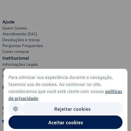
Ajuda
Quem Somos
Atendimento (SAC)
Devoluções e trocas
Perguntas Frequentes
Como comprar
Institucional
Informações Legais
Política de Privacidade
Política de Cookies
Para otimizar sua experiência durante a navegação,
fazemos uso de cookies. Ao continuar no site,
Formas de Pagamento
consideramos que você está ciente com nossas
políticas
de privacidade
.
Segurança
Rejeitar cookies
Aceitar cookies